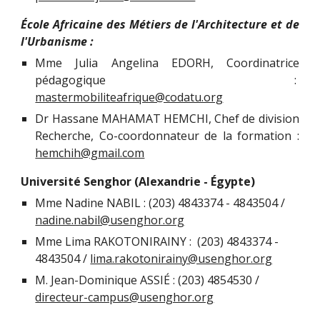
École Africaine des Métiers de l'Architecture et de
l'Urbanisme :
Mme
Julia Angelina EDORH, Coordinatrice
pédagogique :
mastermobiliteafrique@codatu.org
Dr Hassane MAHAMAT HEMCHI, Chef de division
Recherche, Co-coordonnateur de la formation :
hemchih@gmail.com
Université Senghor (Alexandrie - Égypte)
Mme Nadine NABIL : (203) 4843374 - 4843504 /
nadine.nabil@usenghor.org
Mme Lima RAKOTONIRAINY : (203) 4843374 -
4843504 /
lima.rakotonirainy@usenghor.org
M. Jean-Dominique ASSIÉ : (203) 4854530 /
directeur-campus@usenghor.org